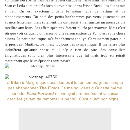
vu (mille fois). Je ne vais pas le répéter chaque semaine mais les aventures de
Sean et Leila auraient très bien pu avoir lieu dans Prison Break, les aliens mis
à part. On est exactement dans le même type de rythme et de
rebondissements. Du coté des petits bonhommes pas verts, justement, on
avance lentement mais sûrement. Ils ont réussi à transmettre un message via
satellite aux leurs. Les effets-spéciaux étaient plutôt pas mauvais. Mais c’est
sûr que voir ça quand on ressort d’une saison entière de
V
… c’est autre chose
disons. La partie politique
m’a franchement ennuyé. Certainement parce que
le président Martinez ne m’est toujours pas sympathique. Il me laisse plus
indifférent qu’autre chose et il n’y a rien de pire. Ses conseillers
énigmatiques sont bien plus intéressants que lui mais trop en retrait
maintenant que leurs épisodes sont passés.
// Bilan //
Malgré quelques doutes il fut un temps, je ne compte
pas abandonner
The Event
. Je me souviens qu’à cette même
période,
FlashForward
m’ennuyait profondément la saison
dernière (avant de remonter la pente). C’est plutôt bon signe…