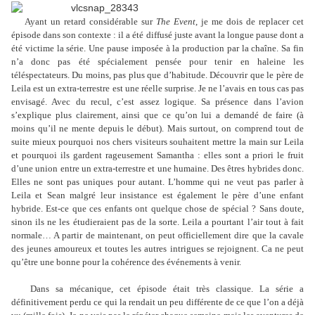
Ayant un retard considérable sur
The Event
, je me dois de replacer cet
épisode dans son contexte : il a été diffusé juste avant la longue pause dont a
été victime la série. Une pause imposée à la production par la chaîne. Sa fin
n’a donc pas été spécialement pensée pour tenir en haleine les
téléspectateurs. Du moins, pas plus que d’habitude. Découvrir que le père de
Leila est un extra-terrestre est une réelle surprise. Je ne l’avais en tous cas pas
envisagé. Avec du recul, c’est assez logique. Sa présence dans l’avion
s’explique plus clairement, ainsi que ce qu’on lui a demandé de faire (à
moins qu’il ne mente depuis le début). Mais surtout, on comprend tout de
suite mieux pourquoi nos chers visiteurs souhaitent mettre la main sur Leila
et pourquoi ils gardent rageusement Samantha : elles sont a priori le fruit
d’une union entre un extra-terrestre et une humaine. Des êtres hybrides donc.
Elles ne sont pas uniques pour autant. L’homme qui ne veut pas parler à
Leila et Sean malgré leur insistance est également le père d’une enfant
hybride. Est-ce que ces enfants ont quelque chose de spécial ? Sans doute,
sinon ils ne les étudieraient pas de la sorte. Leila a pourtant l’air tout à fait
normale… A partir de maintenant, on peut officiellement dire que la cavale
des jeunes amoureux et toutes les autres intrigues se rejoignent. Ca ne peut
qu’être une bonne pour la cohérence des événements à venir.
Dans sa mécanique, cet épisode était très classique. La série a
définitivement perdu ce qui la rendait un peu différente de ce que l’on a déjà