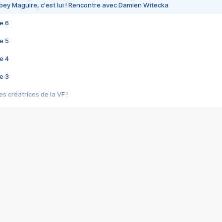
bey Maguire, c'est lui ! Rencontre avec Damien Witecka
e 6
e 5
e 4
e 3
s créatrices de la VF !
e 2
e 1
e Mektoub My Love arrive enfin ! Rencontre avec Shaïn Boumedine et Sal
i : après Toni en famille
elle réalise le bouleversant Dites lui que je l'aime
ais ! Rencontre autour de Vie privée de Rebecca Zlotowski
 de Marguerite, Grave... Rencontre avec Ella Rumpf