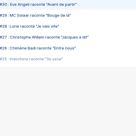
#30 : Eve Angeli raconte "Avant de partir"
#29 : MC Solaar raconte "Bouge de là"
28 : Lorie raconte "Je vais vite"
#27 : Christophe Willem raconte "Jacques a dit"
#26 : Chimène Badi raconte "Entre nous"
#25 : Indochine raconte "3e sexe"
#24 : Zaho raconte "C'est chelou"
#23 : Patrick Bruel raconte "Au café des délices"
#22 : Kyo raconte "Le chemin"
#21 : Nolwenn Leroy raconte "Cassé"
#20 : Patrick Hernandez raconte "Born to be alive"
#19 : Lorie raconte "Près de moi"
#18 : Michael Jones raconte "A nos actes manqués" (avec Jean-Jacque