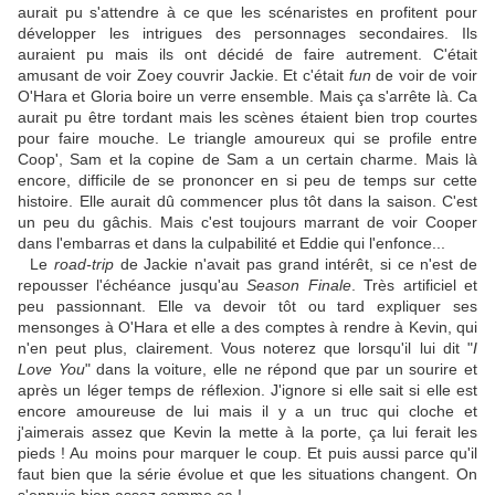
aurait pu s'attendre à ce que les scénaristes en profitent pour
développer les intrigues des personnages secondaires. Ils
auraient pu mais ils ont décidé de faire autrement. C'était
amusant de voir Zoey couvrir Jackie. Et c'était
fun
de voir de voir
O'Hara et Gloria boire un verre ensemble. Mais ça s'arrête là. Ca
aurait pu être tordant mais les scènes étaient bien trop courtes
pour faire mouche. Le triangle amoureux qui se profile entre
Coop', Sam et la copine de Sam a un certain charme. Mais là
encore, difficile de se prononcer en si peu de temps sur cette
histoire. Elle aurait dû commencer plus tôt dans la saison. C'est
un peu du gâchis. Mais c'est toujours marrant de voir Cooper
dans l'embarras et dans la culpabilité et Eddie qui l'enfonce...
Le
road-trip
de Jackie n'avait pas grand intérêt, si ce n'est de
repousser l'échéance jusqu'au
Season Finale
. Très artificiel et
peu passionnant. Elle va devoir tôt ou tard expliquer ses
mensonges à O'Hara et elle a des comptes à rendre à Kevin, qui
n'en peut plus, clairement. Vous noterez que lorsqu'il lui dit "
I
Love You
" dans la voiture, elle ne répond que par un sourire et
après un léger temps de réflexion. J'ignore si elle sait si elle est
encore amoureuse de lui mais il y a un truc qui cloche et
j'aimerais assez que Kevin la mette à la porte, ça lui ferait les
pieds ! Au moins pour marquer le coup. Et puis aussi parce qu'il
faut bien que la série évolue et que les situations changent. On