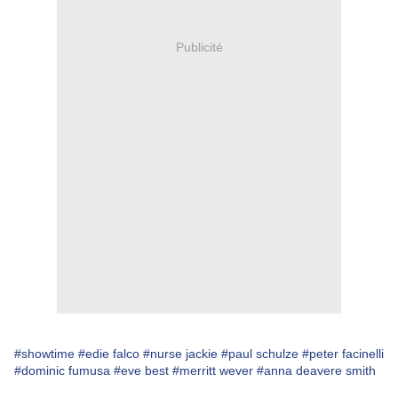
Publicité
#showtime
#edie falco
#nurse jackie
#paul schulze
#peter facinelli
#dominic fumusa
#eve best
#merritt wever
#anna deavere smith