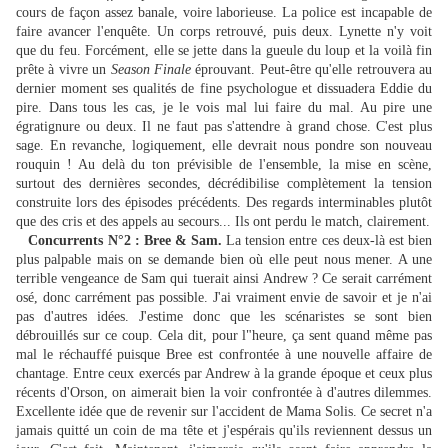
cours de façon assez banale, voire laborieuse. La police est incapable de
faire avancer l'enquête. Un corps retrouvé, puis deux. Lynette n'y voit
que du feu. Forcément, elle se jette dans la gueule du loup et la voilà fin
prête à vivre un
Season Finale
éprouvant. Peut-être qu'elle retrouvera au
dernier moment ses qualités de fine psychologue et dissuadera Eddie du
pire. Dans tous les cas, je le vois mal lui faire du mal. Au pire une
égratignure ou deux. Il ne faut pas s'attendre à grand chose. C'est plus
sage. En revanche, logiquement, elle devrait nous pondre son nouveau
rouquin ! Au delà du ton prévisible de l'ensemble, la mise en scène,
surtout des dernières secondes, décrédibilise complètement la tension
construite lors des épisodes précédents. Des regards interminables plutôt
que des cris et des appels au secours... Ils ont perdu le match, clairement.
Concurrents N°2 : Bree & Sam.
La tension entre ces deux-là est bien
plus palpable mais on se demande bien où elle peut nous mener. A une
terrible vengeance de Sam qui tuerait ainsi Andrew ? Ce serait carrément
osé, donc carrément pas possible. J'ai vraiment envie de savoir et je n'ai
pas d'autres idées. J'estime donc que les scénaristes se sont bien
débrouillés sur ce coup. Cela dit, pour l"heure, ça sent quand même pas
mal le réchauffé puisque Bree est confrontée à une nouvelle affaire de
chantage. Entre ceux exercés par Andrew à la grande époque et ceux plus
récents d'Orson, on aimerait bien la voir confrontée à d'autres dilemmes.
Excellente idée que de revenir sur l'accident de Mama Solis. Ce secret n'a
jamais quitté un coin de ma tête et j'espérais qu'ils reviennent dessus un