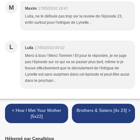
M
Maxim
17/05/2010 18:47
Lulla, ne te défoule pas trop sur la review de l'épisode 23,
enfin surtout pour l'intrigue de Lynette...
L
Lulla
17/05/2010 00:02
Merci à tous ! Merci Tommm ! Et pour te répondre, je ne juge
pas l'épisode sur ce qui va se passer plus tard, même si je
trouve effectivement que le déroulement de l'intrigue de
Lynette est sans surprises dans cet épisode et peut-être aussi
dans le prochain...
< How I Met Your Mother
Brothers & Sisters [4x 23] >
[5x22]
Hébergé par Canalblog