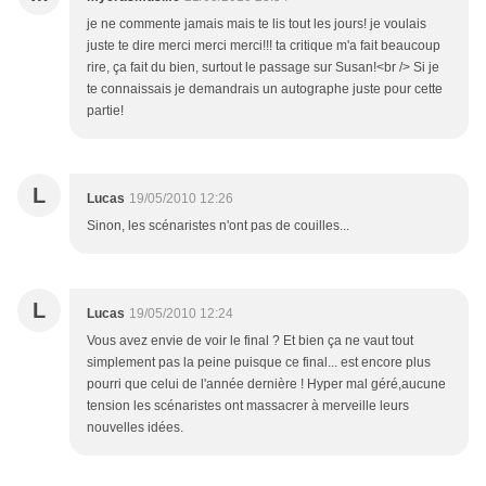
je ne commente jamais mais te lis tout les jours! je voulais
juste te dire merci merci merci!!! ta critique m'a fait beaucoup
rire, ça fait du bien, surtout le passage sur Susan!<br /> Si je
te connaissais je demandrais un autographe juste pour cette
partie!
L
Lucas
19/05/2010 12:26
Sinon, les scénaristes n'ont pas de couilles...
L
Lucas
19/05/2010 12:24
Vous avez envie de voir le final ? Et bien ça ne vaut tout
simplement pas la peine puisque ce final... est encore plus
pourri que celui de l'année dernière ! Hyper mal géré,aucune
tension les scénaristes ont massacrer à merveille leurs
nouvelles idées.