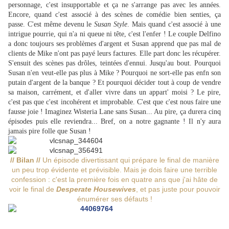
personnage, c'est insupportable et ça ne s'arrange pas avec les années.
Encore, quand c'est associé à des scènes de comédie bien senties, ça
passe. C'est même devenu le
Susan Style
. Mais quand c'est associé à une
intrigue pourrie, qui n'a ni queue ni tête, c'est l'enfer ! Le couple Delfino
a donc toujours ses problèmes d'argent et Susan apprend que pas mal de
clients de Mike n'ont pas payé leurs factures. Elle part donc les récupérer.
S'ensuit des scènes pas drôles, teintées d'ennui. Jusqu'au bout. Pourquoi
Susan n'en veut-elle pas plus à Mike ? Pourquoi ne sort-elle pas enfn son
putain d'argent de la banque ? Et pourquoi décider tout à coup de vendre
sa maison, carrément, et d'aller vivre dans un appart' moisi ? Le pire,
c'est pas que c'est incohérent et improbable. C'est que c'est nous faire une
fausse joie ! Imaginez Wisteria Lane sans Susan... Au pire, ça durera cinq
épisodes puis elle reviendra... Bref, on a notre gagnante ! Il n'y aura
jamais pire folle que Susan !
// Bilan //
Un épisode divertissant qui prépare le final de manière
un peu trop évidente et prévisible. Mais je dois faire une terrible
confession : c'est la première fois en quatre ans que j'ai hâte de
voir le final de
Desperate Housewives
, et pas juste pour pouvoir
énumérer ses défauts !