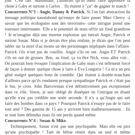
jour. C'est fait. Maintenant, j'aimerais qu'ils osent faire apprendre la
chose à Gaby et surtout à Carlos... Ils étaient à "
ça
" de gagner le match !
Concurrents N°3 : Angie, Danny & Patrick.
Si l'on fait abstraction du
message politique nauséabond qu'essaye de faire passer Marc Cherry -à
savoir que les écologistes sont des terroristes- cette intrigue prend une
tournure intéressante. Elle a le potentiel de nous offrir un final grandiose
! Je m'imagine déjà une énorme explosion qui tuerait Angie, Patrick et
surtout Susan. Mais si je devais être plus réaliste, je dirais que l'on peut
tabler sur la mort d'au moins un des personnages impliqués dans l'affaire.
Patrick s'ils n'ont pas de couilles. Angie s'ils en ont. Angie ET Patrick
s'ils en ont de grosses. Bon, au final, ça va être Nick, vous allez voir...
On pourrait bien évoquer l'implication de Gaby mais c'est tellement forcé
de façon à donner quelque chose à faire à Eva Longoria ! Ca m'a un peu
gêné malgré quelques bons de comédie. Qui étaient à double-tranchant
d'ailleurs parce qu'ils rendaient presque sympathique Patrick et c'était pas
le but, je crois. John Barrowman n'est définitivement pas exceptionnel
dans ce rôle. Sinon, je suis obligé de disséquer en l'intrigue en disant
qu'elle n'est pas crédible une seule seconde. Il n'y a qu'Angie qui sait
faire des bombes dans ce pays ? Pourquoi Patrick n'essaye pas de le faire
tout seul ? Des gamins de 15 ans y arrivent bien malheureusement... Ils
se sont bien défendus mais ils ont perdu quand même.
Concurrents N°4 : Susan & Mike.
Techniquement, Susan n'est pas une psychopathe. Mais elle est pire
qu'une psychopathe ! Tant de bêtise réunit dans un seul et même