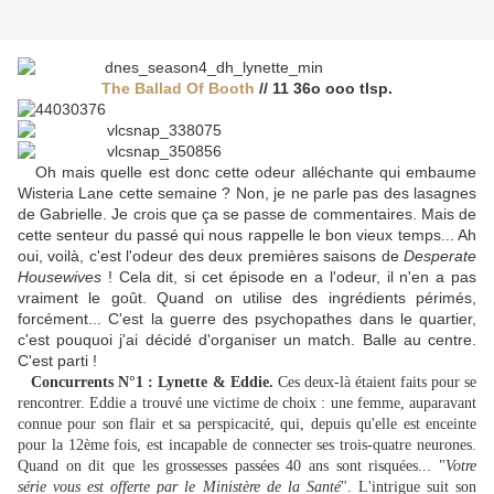
The Ballad Of Booth
// 11 36o ooo tlsp.
Oh mais quelle est donc cette odeur alléchante qui embaume
Wisteria Lane cette semaine ? Non, je ne parle pas des lasagnes
de Gabrielle. Je crois que ça se passe de commentaires. Mais de
cette senteur du passé qui nous rappelle le bon vieux temps... Ah
oui, voilà, c'est l'odeur des deux premières saisons de
Desperate
Housewives
! Cela dit, si cet épisode en a l'odeur, il n'en a pas
vraiment le goût. Quand on utilise des ingrédients périmés,
forcément... C'est la guerre des psychopathes dans le quartier,
c'est pouquoi j'ai décidé d'organiser un match. Balle au centre.
C'est parti !
Concurrents N°1 : Lynette & Eddie.
Ces deux-là étaient faits pour se
rencontrer. Eddie a trouvé une victime de choix : une femme, auparavant
connue pour son flair et sa perspicacité, qui, depuis qu'elle est enceinte
pour la 12ème fois, est incapable de connecter ses trois-quatre neurones.
Quand on dit que les grossesses passées 40 ans sont risquées... "
Votre
série vous est offerte par le Ministère de la Santé
". L'intrigue suit son