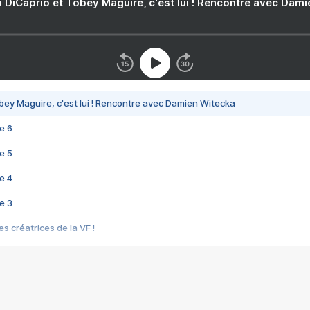
 DiCaprio et Tobey Maguire, c'est lui ! Rencontre avec Dam
bey Maguire, c'est lui ! Rencontre avec Damien Witecka
e 6
e 5
e 4
e 3
s créatrices de la VF !
e 2
e 1
e Mektoub My Love arrive enfin ! Rencontre avec Shaïn Boumedine et Sal