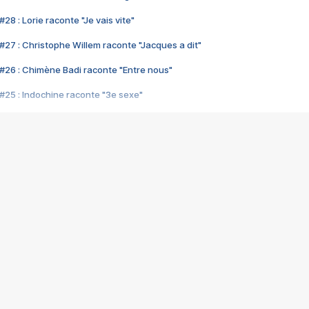
28 : Lorie raconte "Je vais vite"
#27 : Christophe Willem raconte "Jacques a dit"
#26 : Chimène Badi raconte "Entre nous"
#25 : Indochine raconte "3e sexe"
#24 : Zaho raconte "C'est chelou"
#23 : Patrick Bruel raconte "Au café des délices"
#22 : Kyo raconte "Le chemin"
#21 : Nolwenn Leroy raconte "Cassé"
#20 : Patrick Hernandez raconte "Born to be alive"
#19 : Lorie raconte "Près de moi"
#18 : Michael Jones raconte "A nos actes manqués" (avec Jean-Jacque
#17 : Khaled raconte "Aïcha"