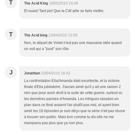
T
The Acid King
19/05/2010 14:48
Et ouais! Tant pis! Que la CW aille se faire mettre.
T
The Acid king
23/04/2010 15:59
Non, le départ de Violet n'est pas une mauvaise idée quand
on voit qui a "joué" son rôle.
J
Jonathan
20/04/2010 16:42
La confrontation Ella/Amanda était excellente, et la victoire
finale d'Ella jubilatoire. J'aurais aimé qu'il y ait une saison 2
rien que pour avoir droit à la suite de cette guerre, surtout vu
les dernières paroles d'Amanda. Les intrigues laissées en
plan dans ce final avaient l'air plutôt pas mal, et ayant bien
aimé les 18 épisodes je suis déçu que la série n'ait pas réussi
à trouver son public. Mais bon comme tu dis elle ne me
manquera pas plus que ça non plus.