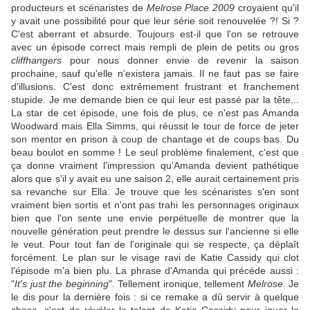
producteurs et scénaristes de
Melrose Place 2009
croyaient qu'il
y avait une possibilité pour que leur série soit renouvelée ?! Si ?
C'est aberrant et absurde. Toujours est-il que l'on se retrouve
avec un épisode correct mais rempli de plein de petits ou gros
cliffhangers
pour nous donner envie de revenir la saison
prochaine, sauf qu'elle n'existera jamais. Il ne faut pas se faire
d'illusions. C'est donc extrêmement frustrant et franchement
stupide. Je me demande bien ce qui leur est passé par la tête...
La star de cet épisode, une fois de plus, ce n'est pas Amanda
Woodward mais Ella Simms, qui réussit le tour de force de jeter
son mentor en prison à coup de chantage et de coups bas. Du
beau boulot en somme ! Le seul problème finalement, c'est que
ça donne vraiment l'impression qu'Amanda devient pathétique
alors que s'il y avait eu une saison 2, elle aurait certainement pris
sa revanche sur Ella. Je trouve que les scénaristes s'en sont
vraiment bien sortis et n'ont pas trahi les personnages originaux
bien que l'on sente une envie perpétuelle de montrer que la
nouvelle génération peut prendre le dessus sur l'ancienne si elle
le veut. Pour tout fan de l'originale qui se respecte, ça déplaît
forcément. Le plan sur le visage ravi de Katie Cassidy qui clot
l'épisode m'a bien plu. La phrase d'Amanda qui précéde aussi :
"
It's just the beginning
". Tellement ironique, tellement
Melrose
. Je
le dis pour la dernière fois : si ce remake a dû servir à quelque