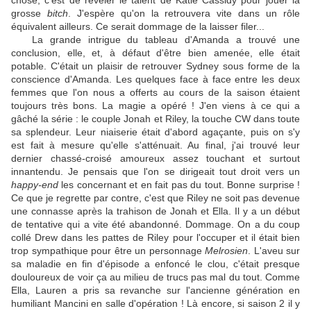
chose, c'est de révéler le talent de Katie Cassidy pour jouer la
grosse
bitch
. J'espère qu'on la retrouvera vite dans un rôle
équivalent ailleurs. Ce serait dommage de la laisser filer...
La grande intrigue du tableau d'Amanda a trouvé une
conclusion, elle, et, à défaut d'être bien amenée, elle était
potable. C'était un plaisir de retrouver Sydney sous forme de la
conscience d'Amanda. Les quelques face à face entre les deux
femmes que l'on nous a offerts au cours de la saison étaient
toujours très bons. La magie a opéré ! J'en viens à ce qui a
gâché la série : le couple Jonah et Riley, la touche CW dans toute
sa splendeur. Leur niaiserie était d'abord agaçante, puis on s'y
est fait à mesure qu'elle s'atténuait. Au final, j'ai trouvé leur
dernier chassé-croisé amoureux assez touchant et surtout
innantendu. Je pensais que l'on se dirigeait tout droit vers un
happy-end
les concernant et en fait pas du tout. Bonne surprise !
Ce que je regrette par contre, c'est que Riley ne soit pas devenue
une connasse après la trahison de Jonah et Ella. Il y a un début
de tentative qui a vite été abandonné. Dommage. On a du coup
collé Drew dans les pattes de Riley pour l'occuper et il était bien
trop sympathique pour être un personnage
Melrosien
. L'aveu sur
sa maladie en fin d'épisode a enfoncé le clou, c'était presque
douloureux de voir ça au milieu de trucs pas mal du tout. Comme
Ella, Lauren a pris sa revanche sur l'ancienne génération en
humiliant Mancini en salle d'opération ! Là encore, si saison 2 il y