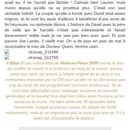
avait eu, il ne l'aurait pas lâchée ! J'aimais bien Lauren, mais
moins depuis qu'elle ne se prostitue plus. C'était son seul
véritable intérêt. Le couple qu'elle a formé avec David était assez
mignon, et ils sont les seuls d'ailleurs à bénéficier d'une sorte de
fin heureuse, ou optimiste disons. L'histoire de David avec le père
de celle qui le harcèle n'était pas intéressante et faisait
bizarrement redite mais je ne sais pas bien avec quoi. Et puis
pauvre Joe Lando, il vieillit mal. On a de plus en plus de mal à
reconnaître le mec de
Docteur Quinn, femme catin
.
// Bilan //
Les scénaristes de
Melrose Place 2009
ont eu le don
de souffler le chaud et le froid tout au long de la saison, perdus
entre leur désir de revenir à l'esprit originel de la série et les
contraintes imposées par la CW pour qu'elle ne se démarque pas
trop du reste de ses programmes (souvent médiocres). Ils se
sont bien débrouillés pour mélanger ancienne et nouvelle
génération et le résultat final était loin d'être aussi honteux qu'on
aurait pu le croire. J'ai bien aimé ces 18 épisodes dans
l'ensemble, malgré quelques couacs (le départ de Violet
notamment), mais je ne regretterai pas la série plus que ça. Il n'y
avait rien d'inoubliable là-dedans.