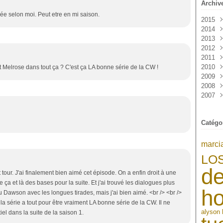
Archiv
rée selon moi. Peut etre en mi saison.
2015
2014
Janv
2013
Sep
2012
Mai
Déc
2011
Avri
Nov
Déc
2010
Mar
Oct
Nov
Déc
t Melrose dans tout ça ? C'est ça LA bonne série de la CW !
2009
Févr
Sep
Oct
Nov
Déc
2008
Janv
Aoû
Sep
Oct
Nov
Déc
2007
Juil
Aoû
Sep
Oct
Nov
Déc
Juin
Juil
Aoû
Sep
Oct
Nov
Déc
Mai
Juin
Juil
Aoû
Sep
Oct
Nov
Catégo
Avri
Mai
Juin
Juil
Aoû
Sep
Oct
Mar
Avri
Mai
Juin
Juil
Aoû
Sep
Févr
Mar
Avri
Mai
Juin
Juil
Aoû
marci
Janv
Févr
Mar
Avri
Mai
Juin
Juil
LO
Janv
Févr
Mar
Avri
Mai
Juin
de
Janv
Févr
Mar
Avri
 tour. J'ai finalement bien aimé cet épisode. On a enfin droit à une
Janv
Févr
Mar
 ça et là des bases pour la suite. Et j'ai trouvé les dialogues plus
h
Janv
Févr
u Dawson avec les longues tirades, mais j'ai bien aimé. <br /> <br />
Janv
a série a tout pour être vraiment LA bonne série de la CW. Il ne
alyson 
el dans la suite de la saison 1.