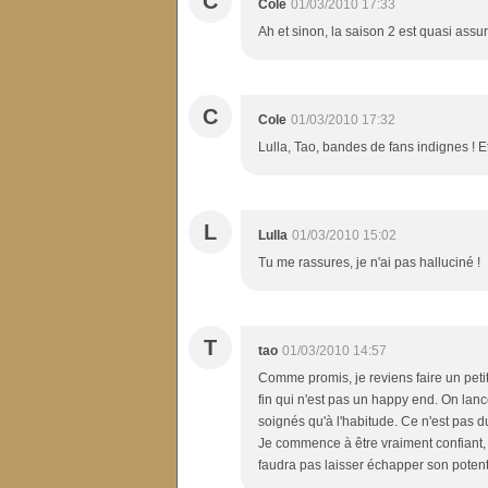
C
Cole
01/03/2010 17:33
Ah et sinon, la saison 2 est quasi assu
C
Cole
01/03/2010 17:32
Lulla, Tao, bandes de fans indignes ! E
L
Lulla
01/03/2010 15:02
Tu me rassures, je n'ai pas halluciné !
T
tao
01/03/2010 14:57
Comme promis, je reviens faire un petit
fin qui n'est pas un happy end. On lance
soignés qu'à l'habitude. Ce n'est pas d
Je commence à être vraiment confiant, l
faudra pas laisser échapper son potenti