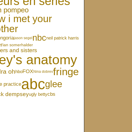
eurs en séries
en pompeo
w i met your
ther
nbc
ongoria
neil patrick harris
jason segel
er
ian somerhalder
ers and sisters
ey's anatomy
fringe
ra oh
FOX
hbo
Nina dobrev
abc
glee
e practice
ick dempsey
cbs
ugly betty