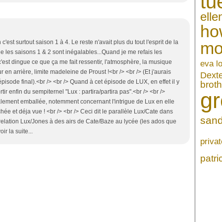
tu
ell
ho
est surtout saison 1 à 4. Le reste n'avait plus du tout l'esprit de la
mo
 les saisons 1 & 2 sont inégalables...Quand je me refais les
'est dingue ce que ça me fait ressentir, l'atmosphère, la musique
eva l
en arrière, limite madeleine de Proust !<br /> <br /> (Et j'aurais
Dext
isode final).<br /> <br /> Quand à cet épisode de LUX, en effet il y
broth
gr
rtir enfin du sempiternel "Lux : partira/partira pas".<br /> <br />
otalement emballée, notemment concernant l'intrigue de Lux en elle
e et déja vue ! <br /> <br /> Ceci dit le parallèle Lux/Cate dans
sand
la relation Lux/Jones à des airs de Cate/Baze au lycée (les ados que
ir la suite...
privat
patr