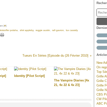
Recher
en [
#
]
Dernie
kristoffer polaha
,
shiri appleby
,
reggie austin
,
rafi gavron
,
lux cassidy
Article
Tueurs En Séries [Episode du (26 Février 2010]
New Ad
On rega
Top Sér
ript]
Identity [Pilot Script]
Grille 
The Vampire Diaries [4x
Grille 
21, 4x 22 & 4x 23]
Grille 
Grille 
CBS Pil
CW Pilo
ABC Pil