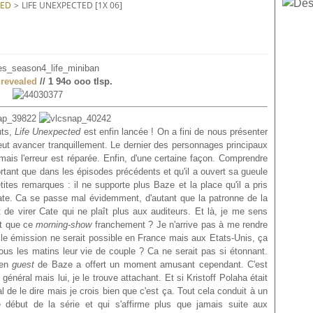
TED
>
LIFE UNEXPECTED [1X 06]
revealed
// 1 94o ooo tlsp.
uts,
Life Unexpected
est enfin lancée ! On a fini de nous présenter
eut avancer tranquillement. Le dernier des personnages principaux
ais l'erreur est réparée. Enfin, d'une certaine façon. Comprendre
ortant que dans les épisodes précédents et qu'il a ouvert sa gueule
etites remarques : il ne supporte plus Baze et la place qu'il a pris
 Cate. Ca se passe mal évidemment, d'autant que la patronne de la
t de virer Cate qui ne plaît plus aux auditeurs. Et là, je me sens
st que ce
morning-show
franchement ? Je n'arrive pas à me rendre
lle émission ne serait possible en France mais aux Etats-Unis, ça
ous les matins leur vie de couple ? Ca ne serait pas si étonnant.
 en
guest
de Baze a offert un moment amusant cependant. C'est
énéral mais lui, je le trouve attachant. Et si Kristoff Polaha était
 de le dire mais je crois bien que c'est ça. Tout cela conduit à un
e début de la série et qui s'affirme plus que jamais suite aux