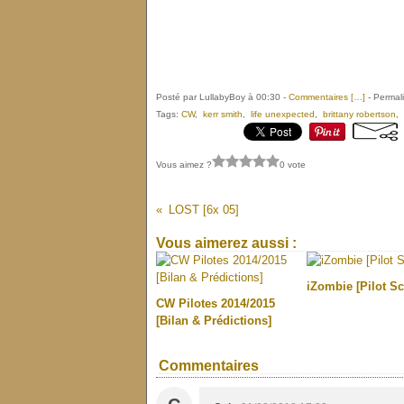
Posté par LullabyBoy à 00:30 -
Commentaires [
…
]
- Permali
Tags:
CW
,
kerr smith
,
life unexpected
,
brittany robertson
,
Vous aimez ?
0 vote
LOST [6x 05]
Vous aimerez aussi :
iZombie [Pilot Sc
CW Pilotes 2014/2015
[Bilan & Prédictions]
Commentaires