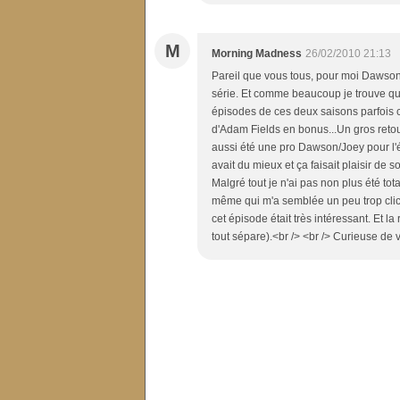
M
Morning Madness
26/02/2010 21:13
Pareil que vous tous, pour moi Dawson c'
série. Et comme beaucoup je trouve que
épisodes de ces deux saisons parfois c
d'Adam Fields en bonus...Un gros retour 
aussi été une pro Dawson/Joey pour l'ép
avait du mieux et ça faisait plaisir de so
Malgré tout je n'ai pas non plus été t
même qui m'a semblée un peu trop cliché
cet épisode était très intéressant. Et 
tout sépare).<br /> <br /> Curieuse de vo