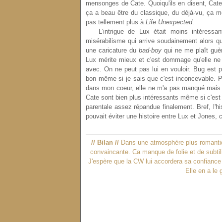
mensonges de Cate. Quoiqu'ils en disent, Cate 
ça a beau être du classique, du déjà-vu, ça 
pas tellement plus à
Life Unexpected
.
L'intrigue de Lux était moins intéressan
misérabilisme qui arrive soudainement alors qu
une caricature du
bad-boy
qui ne me plaît guèr
Lux mérite mieux et c'est dommage qu'elle ne 
avec. On ne peut pas lui en vouloir. Bug est p
bon même si je sais que c'est inconcevable. P
dans mon coeur, elle ne m'a pas manqué mais je
Cate sont bien plus intéressants même si c'est d
parentale assez répandue finalement. Bref, l'his
pouvait éviter une histoire entre Lux et Jones, c
// Bilan //
Dans une atmosphère plus romantiqu
convaincante. Ca manque de folie et de subtil
J'espère que la CW lui accordera sa confiance p
Elle en a le 