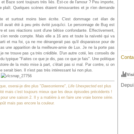
et Baze sont toujours très liés. Est-ce de l'amour ? Peu importe,
me plaît. Quelques scènes étaient émouvantes et je n'en demande
te et surtout moins bien écrite. C'est dommage cet élan de
'il avait été à peu près évité jusqu'ici. Le personnage de Bug est
e et ses réactions sont d'une bêtise confondante. Effectivement,
s'en rende compte. Mais elle a 16 ans et toute la naïveté qui va
arti et ma foi, ça ne me dérangerait pas qu'il disparaisse pour de
as une apparition de la meilleure-amie de Lux. Je ne la porte pas
 ne trouve pas ça très crédible. D'un autre coté, les conseils de
Contac
u typique "Faites ce que je dis, pas ce que je fais". Une politique
toire de la moto mise à part, c'était pas si mal. Par contre, si on
e serait bien. Il n'est pas très intéressant lui non plus.
Vis
Depuis
e, oserai-je dire plus "
Dawson
ienne",
Life Unexpected
est plus
ité mais c'est toujours mieux que les deux épisodes précédents !
our une saison 2. Il y a matière à en faire une vraie bonne série.
goût mais pas encore la couleur.