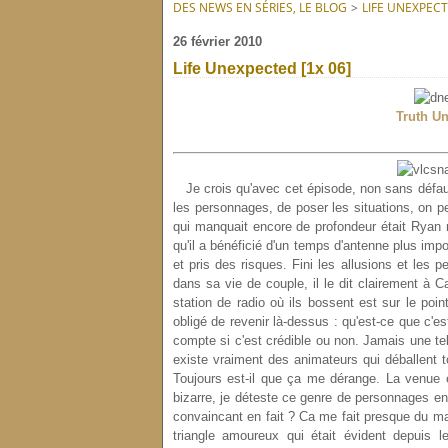
DES NEWS EN SÉRIES, LE BLOG
>
LIFE UNEXPEC
26 février 2010
Life Unexpected [1x 06]
Truth Un
Je crois qu'avec cet épisode, non sans défa
les personnages, de poser les situations, on p
qui manquait encore de profondeur était Ryan m
qu'il a bénéficié d'un temps d'antenne plus imp
et pris des risques. Fini les allusions et les p
dans sa vie de couple, il le dit clairement à
station de radio où ils bossent est sur le poin
obligé de revenir là-dessus : qu'est-ce que c'e
compte si c'est crédible ou non. Jamais une te
existe vraiment des animateurs qui déballent t
Toujours est-il que ça me dérange. La venue
bizarre, je déteste ce genre de personnages en g
convaincant en fait ? Ca me fait presque du mal
triangle amoureux qui était évident depuis l