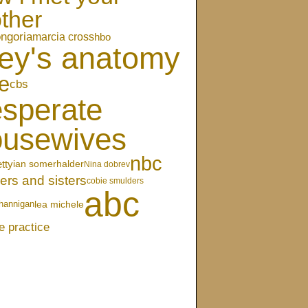
ther
ongoria
marcia cross
hbo
ey's anatomy
e
cbs
sperate
ousewives
nbc
etty
ian somerhalder
Nina dobrev
ers and sisters
cobie smulders
abc
lea michele
hannigan
e practice