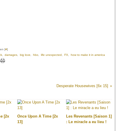
en [
#
]
ck
,
damages
,
big love
,
hbo
,
life unexpected
,
FX
,
how to make it in america
Desperate Housewives [6x 15]
e [2x
Once Upon A Time [2x
Les Revenants [Saison 1]
13]
: Le miracle a eu lieu !