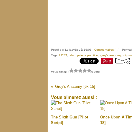
Posté par LullabyBoy à 16:05 -
Commentaires [
…
]
- Permali
Tags:
LOST
,
abc
,
private practice
,
grey's anatomy
,
nip tu
Vous aimez ?
0 vote
Grey's Anatomy [6x 15]
Vous aimerez aussi :
The Sixth Gun [Pilot
Once Upon A Tim
Script]
18]