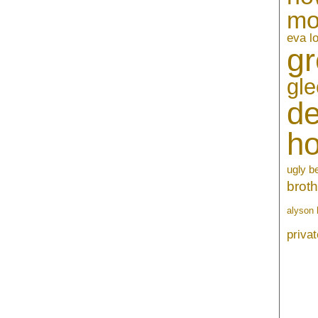
mo
eva l
gr
gle
de
h
ugly b
broth
alyson 
privat