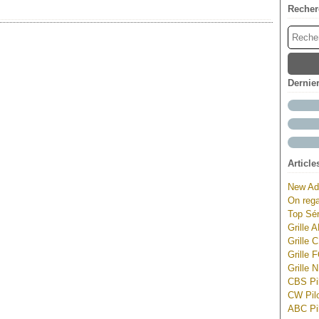
Recher
Dernie
Article
New Ad
On rega
Top Sér
Grille 
Grille 
Grille 
Grille 
CBS Pil
CW Pilo
ABC Pil