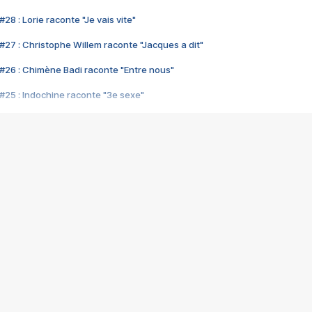
28 : Lorie raconte "Je vais vite"
#27 : Christophe Willem raconte "Jacques a dit"
#26 : Chimène Badi raconte "Entre nous"
#25 : Indochine raconte "3e sexe"
#24 : Zaho raconte "C'est chelou"
#23 : Patrick Bruel raconte "Au café des délices"
#22 : Kyo raconte "Le chemin"
#21 : Nolwenn Leroy raconte "Cassé"
#20 : Patrick Hernandez raconte "Born to be alive"
#19 : Lorie raconte "Près de moi"
#18 : Michael Jones raconte "A nos actes manqués" (avec Jean-Jacque
#17 : Khaled raconte "Aïcha"