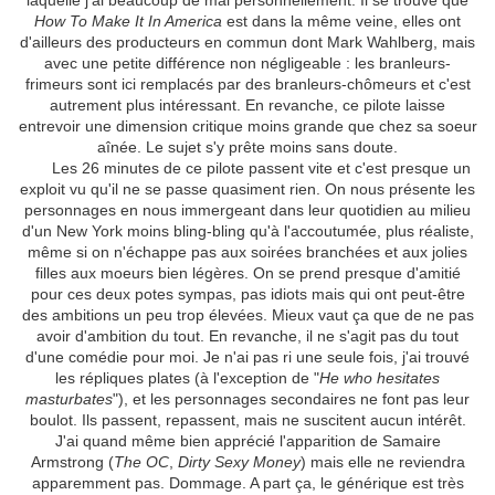
laquelle j'ai beaucoup de mal personnellement. Il se trouve que
How To Make It In America
est dans la même veine, elles ont
d'ailleurs des producteurs en commun dont Mark Wahlberg, mais
avec une petite différence non négligeable : les branleurs-
frimeurs sont ici remplacés par des branleurs-chômeurs et c'est
autrement plus intéressant. En revanche, ce pilote laisse
entrevoir une dimension critique moins grande que chez sa soeur
aînée. Le sujet s'y prête moins sans doute.
Les 26 minutes de ce pilote passent vite et c'est presque un
exploit vu qu'il ne se passe quasiment rien. On nous présente les
personnages en nous immergeant dans leur quotidien au milieu
d'un New York moins bling-bling qu'à l'accoutumée, plus réaliste,
même si on n'échappe pas aux soirées branchées et aux jolies
filles aux moeurs bien légères. On se prend presque d'amitié
pour ces deux potes sympas, pas idiots mais qui ont peut-être
des ambitions un peu trop élevées. Mieux vaut ça que de ne pas
avoir d'ambition du tout. En revanche, il ne s'agit pas du tout
d'une comédie pour moi. Je n'ai pas ri une seule fois, j'ai trouvé
les répliques plates (à l'exception de "
He who hesitates
masturbates
"), et les personnages secondaires ne font pas leur
boulot. Ils passent, repassent, mais ne suscitent aucun intérêt.
J'ai quand même bien apprécié l'apparition de Samaire
Armstrong (
The OC
,
Dirty Sexy Money
) mais elle ne reviendra
apparemment pas. Dommage. A part ça, le générique est très