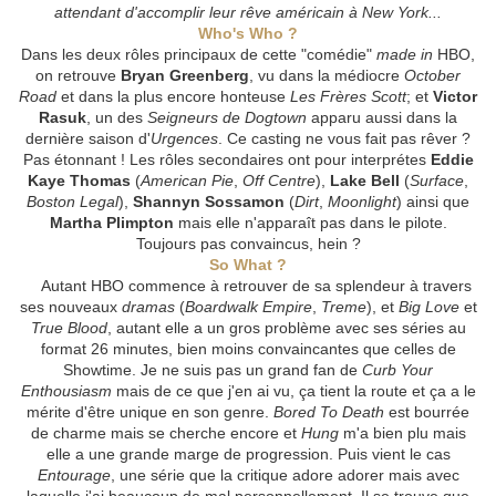
attendant d'accomplir leur rêve américain à New York...
Who's Who ?
Dans les deux rôles principaux de cette "comédie"
made in
HBO,
on retrouve
Bryan Greenberg
, vu dans la médiocre
October
Road
et dans la plus encore honteuse
Les Frères Scott
; et
Victor
Rasuk
, un des
Seigneurs de Dogtown
apparu aussi dans la
dernière saison d'
Urgences
. Ce casting ne vous fait pas rêver ?
Pas étonnant ! Les rôles secondaires ont pour interprétes
Eddie
Kaye Thomas
(
American Pie
,
Off Centre
),
Lake Bell
(
Surface
,
Boston Legal
),
Shannyn Sossamon
(
Dirt
,
Moonlight
) ainsi que
Martha Plimpton
mais elle n'apparaît pas dans le pilote.
Toujours pas convaincus, hein ?
So What ?
Autant HBO commence à retrouver de sa splendeur à travers
ses nouveaux
dramas
(
Boardwalk Empire
,
Treme
), et
Big Love
et
True Blood
, autant elle a un gros problème avec ses séries au
format 26 minutes, bien moins convaincantes que celles de
Showtime. Je ne suis pas un grand fan de
Curb Your
Enthousiasm
mais de ce que j'en ai vu, ça tient la route et ça a le
mérite d'être unique en son genre.
Bored To Death
est bourrée
de charme mais se cherche encore et
Hung
m'a bien plu mais
elle a une grande marge de progression. Puis vient le cas
Entourage
, une série que la critique adore adorer mais avec