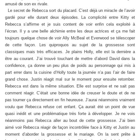
amusé de son ex rivale.
Le secret de Rebecca sort du placard. C’est déjà un miracle de l’avoir
gardé pour elle durant deux épisodes. La complicité entre Kitty et
Rebecca s’affirme et je suis content de voir enfin cela exploité à
l’écran. Il y a une belle alchimie entre les deux actrices et ça me fait
toujours quelque chose de voir Ally McBeal et Everwood se télescoper
de cette façon. Les quiproquos au sujet de la grossesse sont
classiques mais très efficaces. Je plains Holly, elle est la dernière a
être au courant. J’ai trouvé touchant de mettre d’abord David dans la
confidence, ça donne un peu plus de poids au personnage qui mis à
part errer dans la cuisine d’Holly toute la journée n’a pas l’air de faire
grand chose. Justin réagit mal sur le moment pour ensuite retomber.
Rebecca est dans la même situation. Elle est surprise et ne sait pas
comment réagir. C’était une bonne idée de creuser le doute et de ne
pas tourner ça directement en fin heureuse. J’aurai néanmoins vraiment
voulu que Rebecca refuse cet enfant. Ça aurait été un point de vue
quasi inédit et une problématique très forte à développer. Je ne vois
néanmoins pas Rebecca aller au bout de cette grossesse. J’ai bien
aimé voir Rebecca réagir de façon incontrôlée face à Kitty et Justin au
moment d’aborder la grossesse et le mariage. On la sent prête à