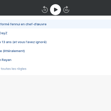
nsformé l’ennui en chef-d’œuvre
 DayZ
 a 13 ans (et vous l'avez ignoré)
e (littéralement)
im Rayan
 toutes les règles
s les jeux vidéo
us choquant de Rockstar ? - Le scandale BULLY
e plus moche de Steam
du RÊVE tourne au CAUCHEMAR