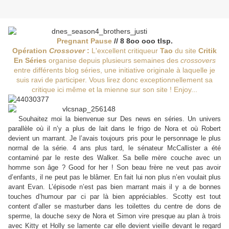
Pregnant Pause
// 8 8oo ooo tlsp.
Opération
Crossover
:
L'excellent critiqueur
Tao
du site
Critik
En Séries
organise depuis plusieurs semaines des
crossovers
entre différents blog séries, une initiative originale à laquelle je
suis ravi de participer. Vous lirez donc exceptionnellement sa
critique ici même et la mienne sur son site ! Enjoy...
Souhaitez moi la bienvenue sur Des news en séries. Un univers
parallèle où il n’y a plus de lait dans le frigo de Nora et où Robert
devient un marrant. Je l’avais toujours pris pour le personnage le plus
normal de la série. 4 ans plus tard, le sénateur McCallister a été
contaminé par le reste des Walker. Sa belle mère couche avec un
homme son âge ? Good for her ! Son beau frère ne veut pas avoir
d’enfants, il ne peut pas le blâmer. En fait lui non plus n’en voulait plus
avant Evan. L’épisode n’est pas bien marrant mais il y a de bonnes
touches d’humour par ci par là bien appréciables. Scotty est tout
content d’aller se masturber dans les toilettes du centre de dons de
sperme, la douche sexy de Nora et Simon vire presque au plan à trois
avec Kitty et Holly se lamente car elle devient vieille devant le regard