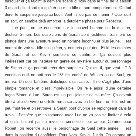
basculer et ça rejoint la dernière scène d’Holly dans le final de la saison
3 quand elle disait s’inquiéter pour sa fille et son comportement. On fait
durer le suspense jusqu’au bout. Vont ils ou pas se marier ? Quoi qu’il
en soit, on semble déjà amorcer la deuxième phase pour Rebecca.
Luc parti, on se concentre sur le nouvel homme de la maison,
docteur Simon. Les suspicions de Sarah sont justifiées. Sa mère se
plonge dans une aventure avec un homme inconnu et plus jeune. Il est
normal de voir sa fille s’inquiéter, y compris pour rien. Et là les craintes
de Sarah et de Kevin semblent se confirmer. Ça devient plus
intéressant car on instaure un genre de mystère autour du personnage
de Simon et ça pourrait créer des surprises. Qui est il, que veut il ? A
e
condition qu’il ne soit pas le 25
fils caché de William ou de Saul, ça
me va. Un seul fantôme diabolique c’est assez. Il ne s’agit plus d’une
simple romance et c’est imprévisible. On relie aussi d’une certaine
façon Simon à Luc. Sarah est un peu jalouse de sa mère. Ça devrait
être à elle de vivre une folle romance avec un bel homme. Elle est un
peu frustrée et on retrouve la Sarah post divorce se replongeant dans la
travail. J’espère que sa romance avec Luc ne va pas se limiter à cela
et qu’ils finiront par se revoir et consolider leur amour.
Comme pour
Robert, on recentre aussi le personnage de Saul cette année. Il est
dans la position du confident. Pour Nora, Kevin, Justin. On gomme un