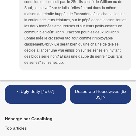
condition qu’il ne soit pas le 25e fils caché de William ou de
Saul, ça me va." <br /> lulla: "elles finiront dans la même
maison de retraite huppée de Passadena à se chamailler sur
la couleur de leurs teintures, sur le pépé dont elles sont toutes
les deux tombées amoureuses et sur leurs petits-enfants en
commun bien-sûr" <br /> D'accord pour les deux, lol!<br />
Bonne idée le crossover tao, tout comme l'impitoyable
classement.<br /> Ce serait bien qu'une chaine de télé se
décide à lancer une vrai émission sur les séries en invitant
des blogs serie non? Et pas une daube du genre " tous fans
de series" sur serieclub.
< Ugly Betty [4x 07]
Desperate Housewives [6x
09] >
Hébergé par Canalblog
Top articles