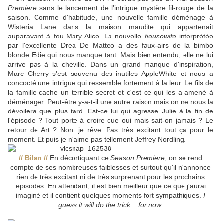
Premiere
sans le lancement de l'intrigue mystère fil-rouge de la
saison. Comme d'habitude, une nouvelle famille déménage à
Wisteria Lane dans la maison maudite qui appartenait
auparavant à feu-Mary Alice. La nouvelle
housewife
interprétée
par l'excellente Drea De Matteo a des faux-airs de la bimbo
blonde Edie qui nous manque tant. Mais bien entendu, elle ne lui
arrive pas à la cheville. Dans un grand manque d'inspiration,
Marc Cherry s'est souvenu des inutiles AppleWhite et nous a
concocté une intrigue qui ressemble fortement à la leur. Le fils de
la famille cache un terrible secret et c'est ce qui les a amené à
déménager. Peut-être y-a-t-il une autre raison mais on ne nous la
dévoilera que plus tard. Est-ce lui qui agresse Julie à la fin de
l'épisode ? Tout porte à croire que oui mais sait-on jamais ? Le
retour de Art ? Non, je rêve. Pas très excitant tout ça pour le
moment. Et puis je n'aime pas tellement Jeffrey Nordling.
// Bilan //
En décortiquant ce
Season Premiere
, on se rend
compte de ses nombreuses faiblesses et surtout qu'il n'annonce
rien de très excitant ni de très surprenant pour les prochains
épisodes. En attendant, il est bien meilleur que ce que j'aurai
imaginé et il contient quelques moments fort sympathiques.
I
guess it will do the trick... for now.