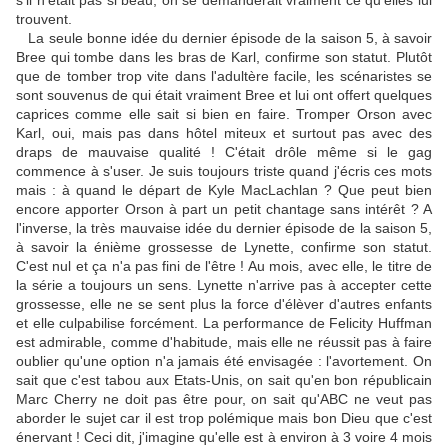
s'il n'était pas si beau, on se demanderait vraiment ce qu'elles lui
trouvent.
La seule bonne idée du dernier épisode de la saison 5, à savoir
Bree qui tombe dans les bras de Karl, confirme son statut. Plutôt
que de tomber trop vite dans l'adultère facile, les scénaristes se
sont souvenus de qui était vraiment Bree et lui ont offert quelques
caprices comme elle sait si bien en faire. Tromper Orson avec
Karl, oui, mais pas dans hôtel miteux et surtout pas avec des
draps de mauvaise qualité ! C'était drôle même si le gag
commence à s'user. Je suis toujours triste quand j'écris ces mots
mais : à quand le départ de Kyle MacLachlan ? Que peut bien
encore apporter Orson à part un petit chantage sans intérêt ? A
l'inverse, la très mauvaise idée du dernier épisode de la saison 5,
à savoir la énième grossesse de Lynette, confirme son statut.
C'est nul et ça n'a pas fini de l'être ! Au mois, avec elle, le titre de
la série a toujours un sens. Lynette n'arrive pas à accepter cette
grossesse, elle ne se sent plus la force d'élèver d'autres enfants
et elle culpabilise forcément. La performance de Felicity Huffman
est admirable, comme d'habitude, mais elle ne réussit pas à faire
oublier qu'une option n'a jamais été envisagée : l'avortement. On
sait que c'est tabou aux Etats-Unis, on sait qu'en bon républicain
Marc Cherry ne doit pas être pour, on sait qu'ABC ne veut pas
aborder le sujet car il est trop polémique mais bon Dieu que c'est
énervant ! Ceci dit, j'imagine qu'elle est à environ à 3 voire 4 mois