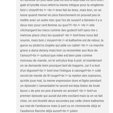
un épisode un peu fade! plat ou tout a déja était vu cent fois!!!
gabi et lynette nous refont la meme intrigue pour la vingtieme
fois! c chiant!!<br /> <br /> bree fait du bree, mais bon, on se
lasse quand meme! en plus franchement on pouvait pas la
mettre avec un autre mec que l'ex de susan!! a fairwiev il y a
deux mec pour cent femme ou quoi?!! <br /> <br /> elle
s'échangent les mecs comme des godes!! lol!! sans rire c
melrose place chez les quadra!! <br /> bref bree nous fait
sourire, mais bon c moyen!<br /> et katherine est de retour, la
garce ou plutot la cinglée qui péte un cable! <br /> ca marche
grace a dana delany mais bon ca ressemble aux feux de
l'amour!!<br /> surtout que mike est bien pale comme
morceau de viande, on le voit plus trop à poil, et maintenant
on se demande bien pourquoi tant de bagarre, car il a tout
d'un légume!!<br /> bref vive l'intrigue à ralonge!!<br /> coté
secret de merde de fil rouge!!<br /> la rejeton des sopranos,
qu'elle joue mal, la meme expression dure et figée pendant
un épisode! c lamantable! le secret est deja bidon de toute
facon c de pire en pire d'année en année!! <br /> bref un
premier épisode qui aurait dut etre excitant mais la on se fait
chier, on est réveillé deux secondes par cette chere katherine
qui met de l'ambiance mais à part ca on s'emmerde déjà et
l'audience flanche déjà aussi!!<br /> julien