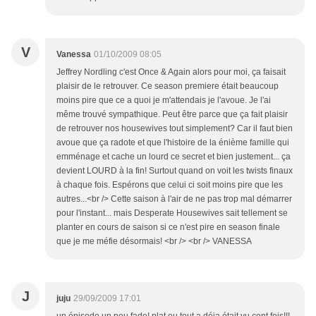
V
Vanessa
01/10/2009 08:05
Jeffrey Nordling c'est Once & Again alors pour moi, ça faisait
plaisir de le retrouver. Ce season premiere était beaucoup
moins pire que ce a quoi je m'attendais je l'avoue. Je l'ai
même trouvé sympathique. Peut être parce que ça fait plaisir
de retrouver nos housewives tout simplement? Car il faut bien
avoue que ça radote et que l'histoire de la énième famille qui
emménage et cache un lourd ce secret et bien justement... ça
devient LOURD à la fin! Surtout quand on voit les twists finaux
à chaque fois. Espérons que celui ci soit moins pire que les
autres...<br /> Cette saison à l'air de ne pas trop mal démarrer
pour l'instant... mais Desperate Housewives sait tellement se
planter en cours de saison si ce n'est pire en season finale
que je me méfie désormais! <br /> <br /> VANESSA
J
juju
29/09/2009 17:01