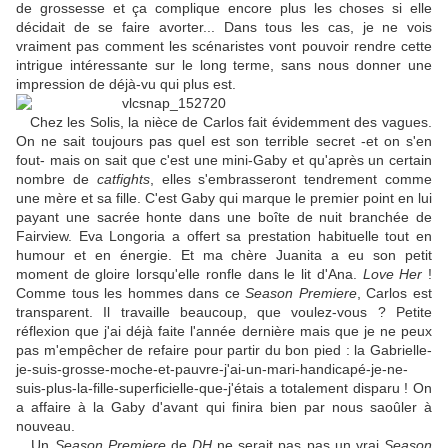
de grossesse et ça complique encore plus les choses si elle
décidait de se faire avorter... Dans tous les cas, je ne vois
vraiment pas comment les scénaristes vont pouvoir rendre cette
intrigue intéressante sur le long terme, sans nous donner une
impression de déjà-vu qui plus est.
Chez les Solis, la nièce de Carlos fait évidemment des vagues.
On ne sait toujours pas quel est son terrible secret -et on s'en
fout- mais on sait que c'est une mini-Gaby et qu'après un certain
nombre de
catfights
, elles s'embrasseront tendrement comme
une mère et sa fille. C'est Gaby qui marque le premier point en lui
payant une sacrée honte dans une boîte de nuit branchée de
Fairview. Eva Longoria a offert sa prestation habituelle tout en
humour et en énergie. Et ma chère Juanita a eu son petit
moment de gloire lorsqu'elle ronfle dans le lit d'Ana.
Love Her
!
Comme tous les hommes dans ce
Season Premiere
, Carlos est
transparent. Il travaille beaucoup, que voulez-vous ? Petite
réflexion que j'ai déjà faite l'année dernière mais que je ne peux
pas m'empêcher de refaire pour partir du bon pied : la Gabrielle-
je-suis-grosse-moche-et-pauvre-j'ai-un-mari-handicapé-je-ne-
suis-plus-la-fille-superficielle-que-j'étais a totalement disparu ! On
a affaire à la Gaby d'avant qui finira bien par nous saoûler à
nouveau.
Un
Season Premiere
de
DH
ne serait pas pas un vrai
Season