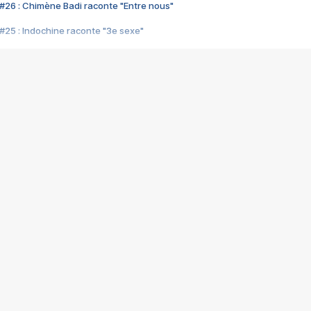
#26 : Chimène Badi raconte "Entre nous"
#25 : Indochine raconte "3e sexe"
#24 : Zaho raconte "C'est chelou"
#23 : Patrick Bruel raconte "Au café des délices"
#22 : Kyo raconte "Le chemin"
#21 : Nolwenn Leroy raconte "Cassé"
#20 : Patrick Hernandez raconte "Born to be alive"
#19 : Lorie raconte "Près de moi"
#18 : Michael Jones raconte "A nos actes manqués" (avec Jean-Jacque
#17 : Khaled raconte "Aïcha"
#16 : Corneille raconte "Parce qu'on vient de loin"
#15 : Indochine raconte "L'aventurier"
14 : Lorie raconte "Sur un air latino"