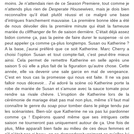
moins. Je n'attendais rien de ce
Season Premiere
, tout comme je
n'attends plus rien de
Desperate Housewives
, mais je dois bien
reconnaître qu'il était plutôt réussi et ce malgré une base
d'intrigues franchement mauvaise. La première bonne idée a été
de nous dévoiler dès la première minute qui était la fameuse
mariée du
cliffhanger
de fin de saison dernière. C'était déjà assez
bidon comme ça, pas la peine de faire durer le suspense -si on
peut appeler ça comme ça-plus longtemps. Susan ou Katherine ?
A la base, j'aurai préféré que ce soit Katherine. Marc Cherry a
choisi l'option Susan et tout compte-fait, c'est peut-être mieux
ainsi. Cela permet de remettre Katherine en selle après une
saison 5 où elle a plus fait de la figuration qu'autre chose. Cette
année, elle va devenir une sale garce en mal de vengeance.
C'est en tous cas la promesse qui nous est faite. Il ne va pas
falloir nous décevoir... J'ai adoré la scène où Katherine porte la
robe de mariée de Susan et s'amuse avec la sauce tomate pour
rendre sa rivale chèvre. L'irruption de Katherine lors de la
cérémonie de mariage était pas mal non plus, même s'il faut mal
connaître le genre du
soap
pour tomber dans le piège tendu par
les scénaristes. Bien-sûr que Katherine ne va pas lui pardonner
comme ça ! Espérons quand même que ses intrigues cette
saison ne tourneront pas uniquement autour de ça. Une fois de
plus, Mike apparaît bien fade au milieu de ces deux femmes et