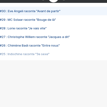
#30 : Eve Angeli raconte "Avant de partir"
#29 : MC Solaar raconte "Bouge de là"
28 : Lorie raconte "Je vais vite"
#27 : Christophe Willem raconte "Jacques a dit"
#26 : Chimène Badi raconte "Entre nous"
#25 : Indochine raconte "3e sexe"
#24 : Zaho raconte "C'est chelou"
#23 : Patrick Bruel raconte "Au café des délices"
#22 : Kyo raconte "Le chemin"
#21 : Nolwenn Leroy raconte "Cassé"
#20 : Patrick Hernandez raconte "Born to be alive"
#19 : Lorie raconte "Près de moi"