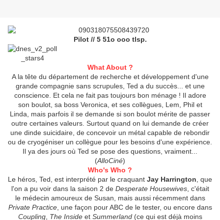
Pilot // 5 51o ooo tlsp.
What About ?
A la tête du département de recherche et développement d'une
grande compagnie sans scrupules, Ted a du succès... et une
conscience. Et cela ne fait pas toujours bon ménage ! Il adore
son boulot, sa boss Veronica, et ses collègues, Lem, Phil et
Linda, mais parfois il se demande si son boulot mérite de passer
outre certaines valeurs. Surtout quand on lui demande de créer
une dinde suicidaire, de concevoir un métal capable de rebondir
ou de cryogéniser un collègue pour les besoins d'une expérience.
Il ya des jours où Ted se pose des questions, vraiment...
(
AlloCiné
)
Who's Who ?
Le héros, Ted, est interprété par le craquant
Jay Harrington
, que
l'on a pu voir dans la saison 2 de
Desperate Housewives
, c'était
le médecin amoureux de Susan, mais aussi récemment dans
Private Practice
, une façon pour ABC de le tester, ou encore dans
Coupling
,
The Inside
et
Summerland
(ce qui est déjà moins