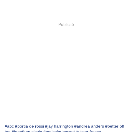
Publicité
#abc
#portia de rossi
#jay harrington
#andrea anders
#better off
ted
#jonathan slavin
#malcolm barrett
#victor fresco