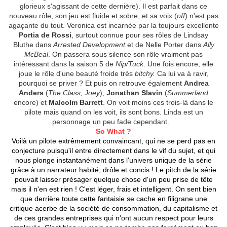
glorieux s'agissant de cette dernière). Il est parfait dans ce
nouveau rôle, son jeu est fluide et sobre, et sa voix (
off
) n'est pas
agaçante du tout. Veronica est incarnée par la toujours excellente
Portia de Rossi
, surtout connue pour ses rôles de Lindsay
Bluthe dans
Arrested Development
et de Nelle Porter dans
Ally
McBeal
. On passera sous silence son rôle vraiment pas
intéressant dans la saison 5 de
Nip/Tuck
. Une fois encore, elle
joue le rôle d'une beauté froide très
bitchy.
Ca lui va à ravir,
pourquoi se priver ? Et puis on retrouve également
Andrea
Anders
(
The Class, Joey
),
Jonathan Slavin
(
Summerland
encore) et
Malcolm Barrett
. On voit moins ces trois-là dans le
pilote mais quand on les voit, ils sont bons. Linda est un
personnage un peu fade cependant.
So What ?
Voilà un pilote extrêmement convaincant, qui ne se perd pas en
conjecture puisqu'il entre directement dans le vif du sujet, et qui
nous plonge instantanément dans l'univers unique de la série
grâce à un narrateur habité, drôle et concis ! Le pitch de la série
pouvait laisser présager quelque chose d'un peu prise de tête
mais il n'en est rien ! C'est léger, frais et intelligent. On sent bien
que derrière toute cette fantaisie se cache en filigrane une
critique acerbe de la société de consommation, du capitalisme et
de ces grandes entreprises qui n'ont aucun respect pour leurs