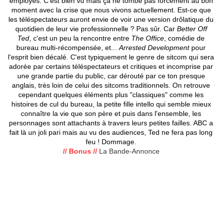
employés. C'est bien vu mais ça ne tombe pas forcément au bon
moment avec la crise que nous vivons actuellement. Est-ce que
les téléspectateurs auront envie de voir une version drôlatique du
quotidien de leur vie professionnelle ? Pas sûr. Car
Better Off
Ted
, c'est un peu la rencontre entre
The Office
, comédie de
bureau multi-récompensée, et...
Arrested Development
pour
l'esprit bien décalé. C'est typiquement le genre de sitcom qui sera
adorée par certains téléspectateurs et critiques et incomprise par
une grande partie du public, car dérouté par ce ton presque
anglais, très loin de celui des sitcoms traditionnels. On retrouve
cependant quelques éléments plus "classiques" comme les
histoires de cul du bureau, la petite fille intello qui semble mieux
connaître la vie que son père et puis dans l'ensemble, les
personnages sont attachants à travers leurs petites failles. ABC a
fait là un joli pari mais au vu des audiences, Ted ne fera pas long
feu ! Dommage.
// Bonus //
La Bande-Annonce